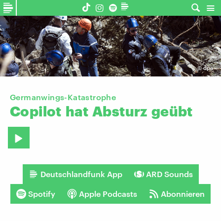
©
dpa
Germanwings-Katastrophe
Copilot
hat
Absturz
geübt
Deutschlandfunk App
ARD Sounds
Spotify
Apple Podcasts
Abonnieren