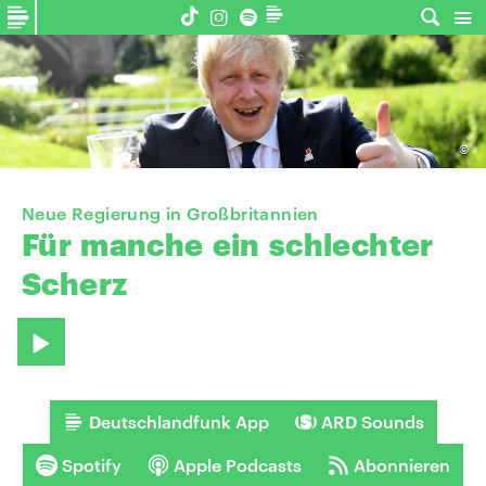
©
Neue Regierung in Großbritannien
Für
manche
ein
schlechter
Scherz
Deutschlandfunk App
ARD Sounds
Spotify
Apple Podcasts
Abonnieren