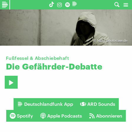
©
1st8 / photocase.de
Fußfessel & Abschiebehaft
Die
Gefährder-Debatte
Deutschlandfunk App
ARD Sounds
Spotify
Apple Podcasts
Abonnieren