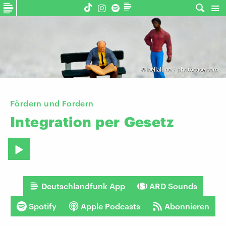
©
bellaluna / photocase.com
Fördern und Fordern
Integration
per
Gesetz
Deutschlandfunk App
ARD Sounds
Spotify
Apple Podcasts
Abonnieren