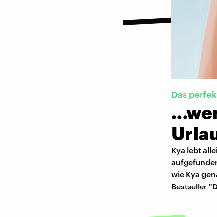
Das perfek
...w
Urlau
Kya lebt all
aufgefunden
wie Kya gena
Bestseller 