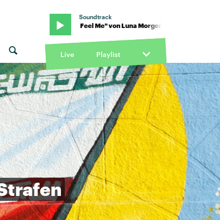
Soundtrack
enstern · "U Feel Me" von Luna Morgenstern · "U Feel Me" von Lu
Live
Playlist
Strafen