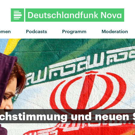
"U Feel Me" von Luna Morg
emen
Podcasts
Programm
Moderation
uchstimmung
und
neuen