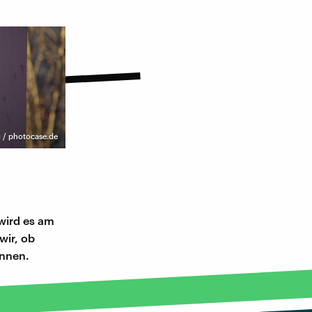
 / photocase.de
wird es am
wir, ob
önnen.