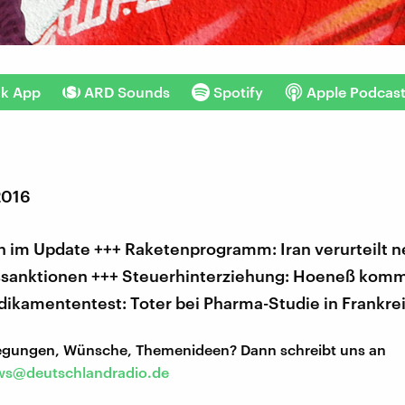
nk App
ARD Sounds
Spotify
Apple Podcas
2016
 im Update +++ Raketenprogramm: Iran verurteilt 
ssanktionen +++ Steuerhinterziehung: Hoeneß kommt
dikamententest: Toter bei Pharma-Studie in Frankre
regungen, Wünsche, Themenideen? Dann schreibt uns an
s@deutschlandradio.de