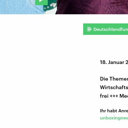
Deutschlandfu
18. Januar 
Die Themen
Wirtschaft
frei +++ Me
Ihr habt An
unboxingnew