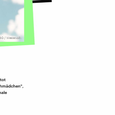
GO / Westend61
tot
schmädchen",
nale