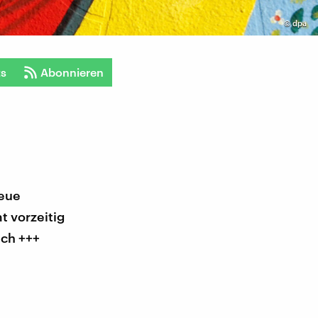
©
dpa
ts
Abonnieren
neue
 vorzeitig
ich +++