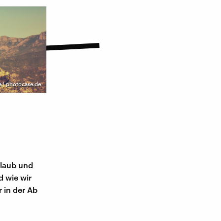
e | photocase.de
s
rlaub und
d wie wir
 in der Ab