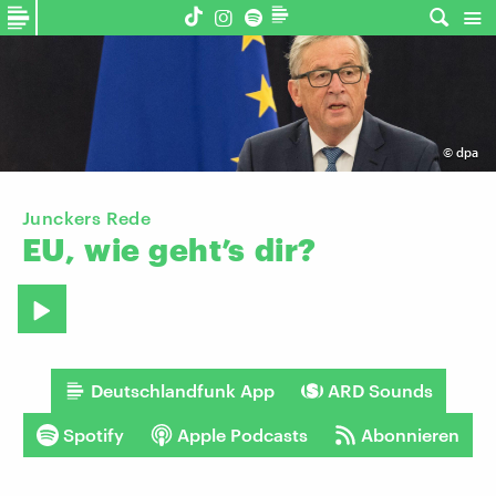
©
dpa
Junckers Rede
EU,
wie
geht’s
dir?
Deutschlandfunk App
ARD Sounds
Spotify
Apple Podcasts
Abonnieren