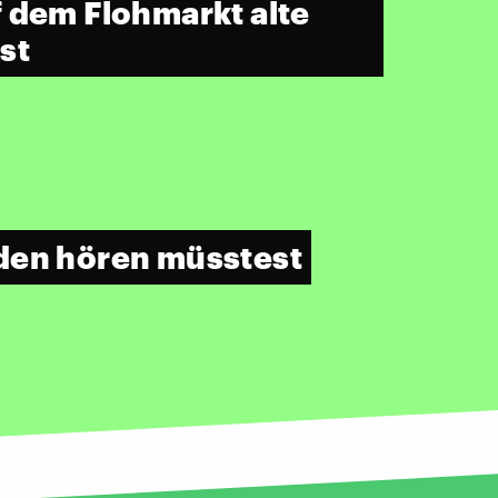
 dem Flohmarkt alte
st
eden hören müsstest