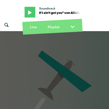
Soundtrack
 Alicia Keys · "If I ain't got you" von Alicia Keys · "If I ain't got you" 
Live
Playlist