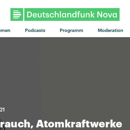
"If I ain't got you" von
emen
Podcasts
Programm
Moderation
21
rauch, Atomkraftwerke