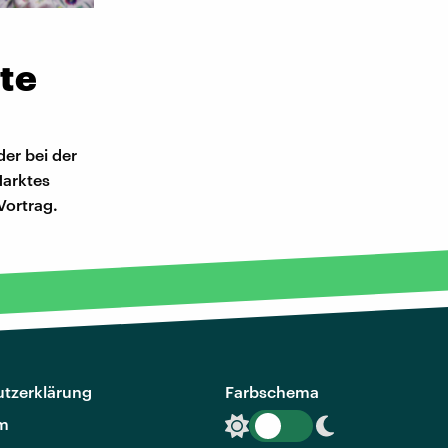
te
er bei der
Marktes
Vortrag.
tzerklärung
Farbschema
m