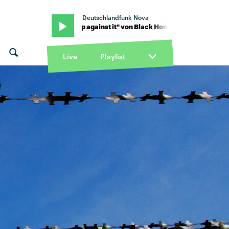
Deutschlandfunk Nova
k Honey · "Up against it" von Black Honey · "Up against it" von Bla
Live
Playlist