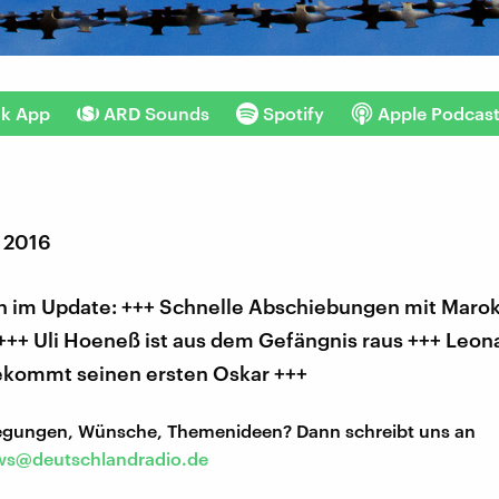
nk App
ARD Sounds
Spotify
Apple Podcas
r 2016
 im Update: +++ Schnelle Abschiebungen mit Maro
 +++ Uli Hoeneß ist aus dem Gefängnis raus +++ Leon
ekommt seinen ersten Oskar +++
regungen, Wünsche, Themenideen? Dann schreibt uns an
s@deutschlandradio.de