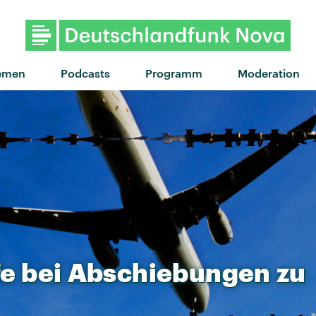
"Up against it" von Blac
emen
Podcasts
Programm
Moderation
fe
bei
Abschiebungen
zu