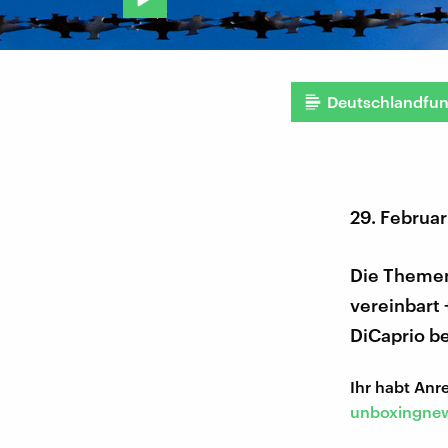
Deutschlandfu
29. Februa
Die Themen
vereinbart
DiCaprio b
Ihr habt An
unboxingnew