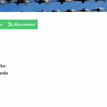
©
dpa
ts
Abonnieren
kko
ardo