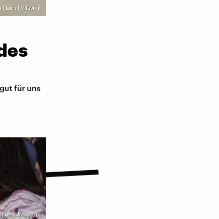
| Luis | Vilasmil
des
gut für uns
 | unsplash.com