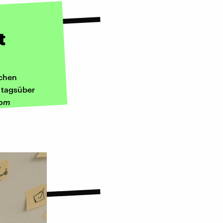
t
uchen
 tagsüber
vom