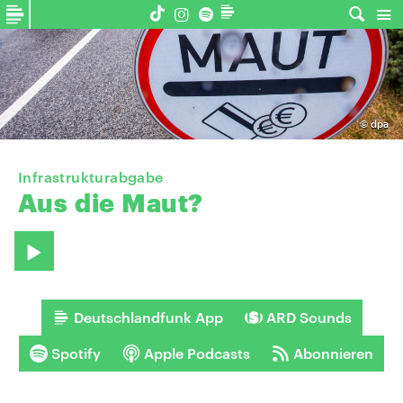
©
dpa
Infrastrukturabgabe
Aus
die
Maut?
Deutschlandfunk App
ARD Sounds
Spotify
Apple Podcasts
Abonnieren