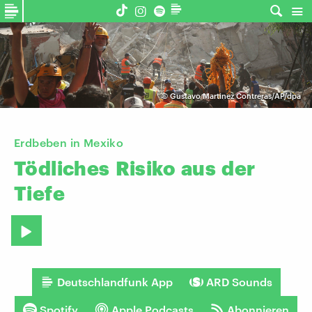
©
Gustavo Martinez Contreras/AP/dpa
Erdbeben in Mexiko
Tödliches
Risiko
aus
der
Tiefe
Deutschlandfunk App
ARD Sounds
Spotify
Apple Podcasts
Abonnieren