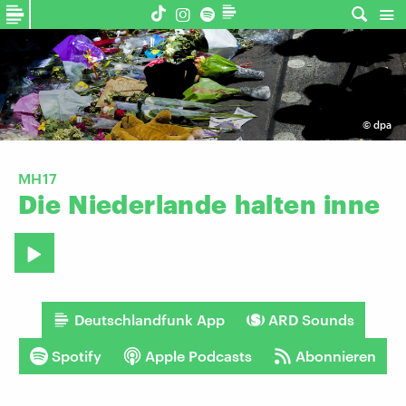
©
dpa
MH17
Die
Niederlande
halten
inne
Deutschlandfunk App
ARD Sounds
Spotify
Apple Podcasts
Abonnieren