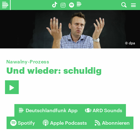
©
dpa
​Nawalny-Prozess
Und
wieder:
schuldig
Deutschlandfunk App
ARD Sounds
Spotify
Apple Podcasts
Abonnieren