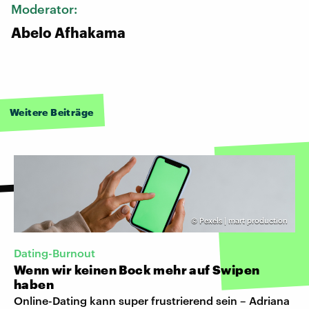
Moderator:
Abelo Afhakama
Weitere Beiträge
©
Pexels | mart production
Dating-Burnout
Wenn wir keinen Bock mehr auf Swipen
haben
Online-Dating kann super frustrierend sein – Adriana