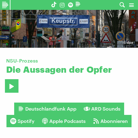
©
dpa
NSU-Prozess
Die
Aussagen
der
Opfer
Deutschlandfunk App
ARD Sounds
Spotify
Apple Podcasts
Abonnieren