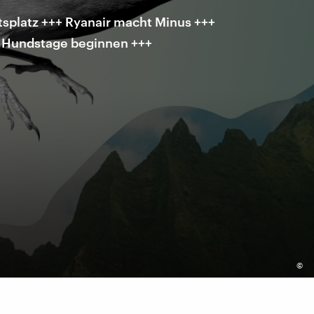
tsplatz +++ Ryanair macht Minus +++
e Hundstage beginnen +++
©