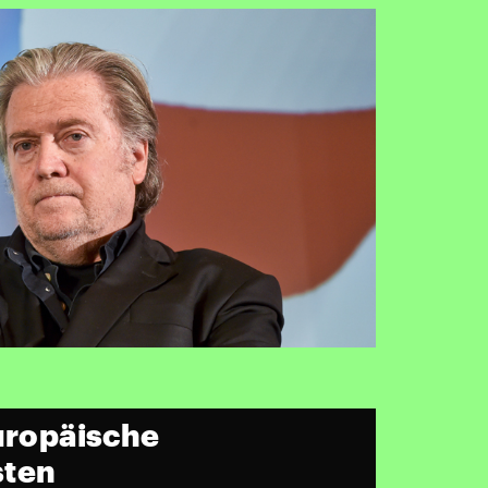
europäische
sten