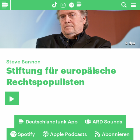
©
dpa
Steve Bannon
Stiftung
für
europäische
Rechtspopulisten
Deutschlandfunk App
ARD Sounds
Spotify
Apple Podcasts
Abonnieren