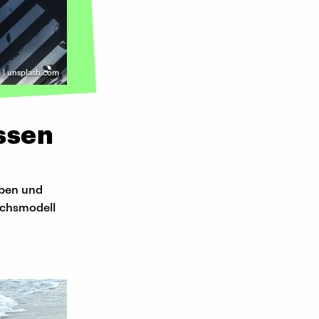
a | unsplash.com
ssen
rben und
ichsmodell