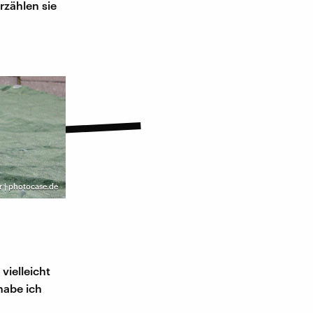
rzählen sie
r | photocase.de
vielleicht
habe ich