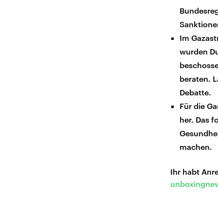
Bundesregi
Sanktionen
Im Gazastr
wurden Du
beschossen
beraten. 
Debatte.
Für die G
her. Das 
Gesundheit
machen.
Ihr habt An
unboxingnew