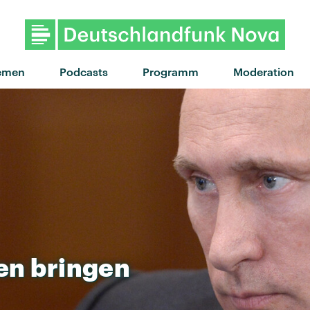
"Evolution" von Nothing But
emen
Podcasts
Programm
Moderation
en
bringen