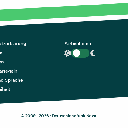
tzerklärung
Farbschema
m
en
rregeln
nd Sprache
eiheit
© 2009 - 2026 ·
Deutschlandfunk Nova