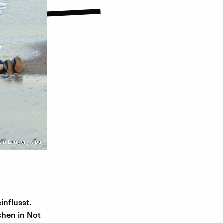
tin Langer / dpa
influsst.
chen in Not