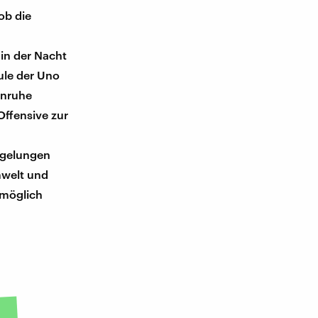
ob die
 in der Nacht
ule der Uno
enruhe
Offensive zur
egelungen
mwelt und
nmöglich