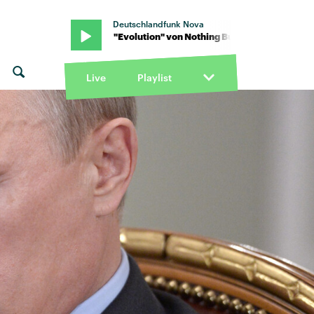
Deutschlandfunk Nova
 Thieves · "Evolution" von Nothing But Thieves · "Evolution" von N
Live
Playlist