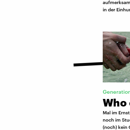
aufmerksam.
in der Einhu
​Generatio
Who 
Mal im Ernst:
noch im Stud
(noch) kein 