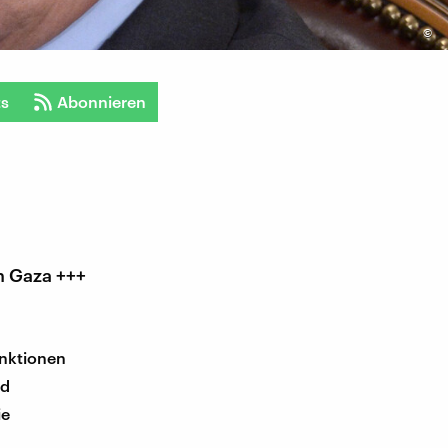
©
ts
Abonnieren
n Gaza +++
anktionen
nd
ie