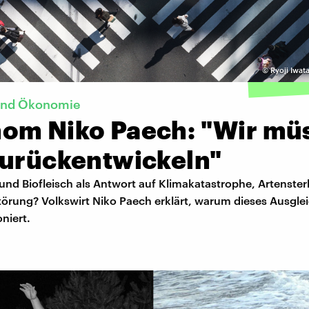
©
Ryoji Iwat
und Ökonomie
om Niko Paech: "Wir mü
zurückentwickeln"
und Biofleisch als Antwort auf Klimakatastrophe, Artenste
örung? Volkswirt Niko Paech erklärt, warum dieses Ausgle
oniert.