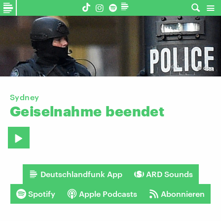
©
dpa
Sydney
Geiselnahme
beendet
Deutschlandfunk App
ARD Sounds
Spotify
Apple Podcasts
Abonnieren