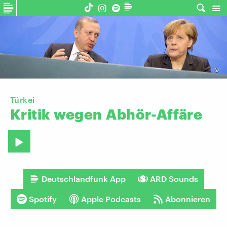
©
Türkei
Kritik
wegen
Abhör-Affäre
Deutschlandfunk App
ARD Sounds
Spotify
Apple Podcasts
Abonnieren