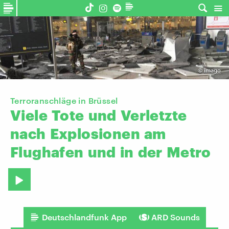
©
imago
Terroranschläge in Brüssel
Viele
Tote
und
Verletzte
nach
Explosionen
am
Flughafen
und
in
der
Metro
Deutschlandfunk App
ARD Sounds