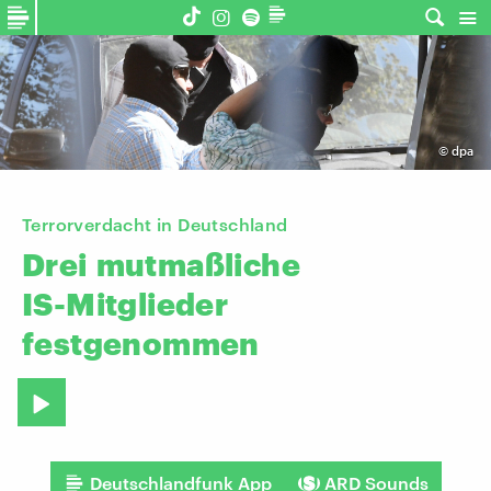
©
dpa
Terrorverdacht in Deutschland
Drei
mutmaßliche
IS-Mitglieder
festgenommen
Deutschlandfunk App
ARD Sounds