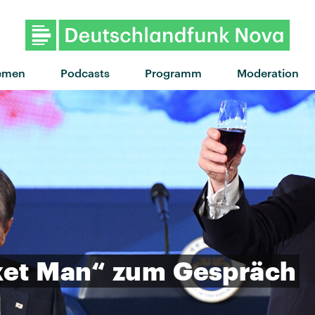
"I Don't Wanna Talk" von
emen
Podcasts
Programm
Moderation
et
Man“
zum
Gespräch