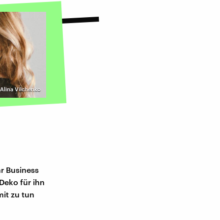
/Alina Vilchenko
hr Business
Deko für ihn
it zu tun