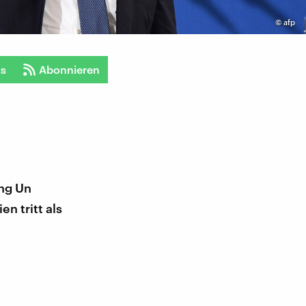
©
afp
ts
Abonnieren
ong Un
n tritt als