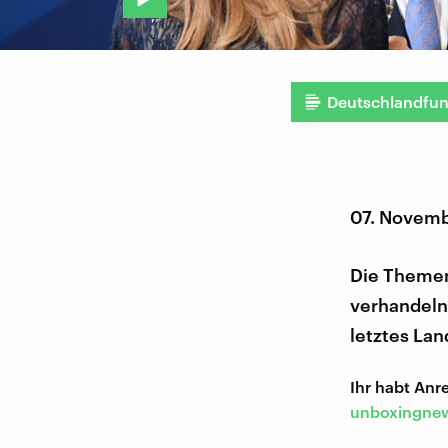
Deutschlandfu
07. Novemb
Die Themen
verhandeln 
letztes La
Ihr habt An
unboxingnew