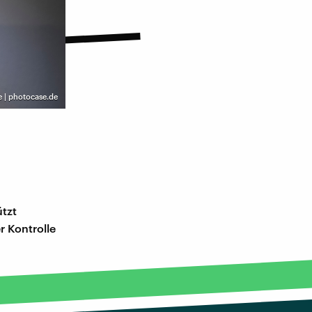
e | photocase.de
ützt
 Kontrolle