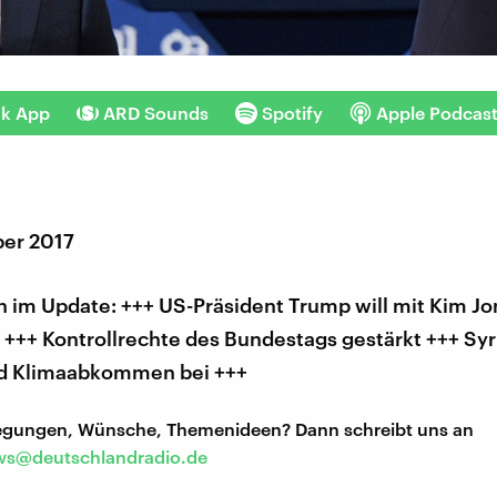
nk App
ARD Sounds
Spotify
Apple Podcas
er 2017
 im Update: +++ US-Präsident Trump will mit Kim J
+++ Kontrollrechte des Bundestags gestärkt +++ Syrie
nd Klimaabkommen bei +++
regungen, Wünsche, Themenideen? Dann schreibt uns an
s@deutschlandradio.de