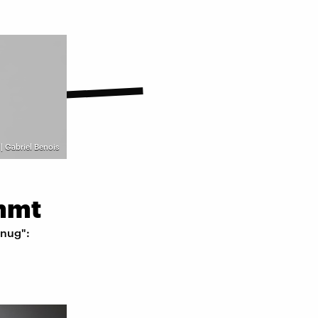
| Gabriel Benois
emmt
enug":