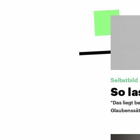
Selbstbild
So la
"Das liegt be
Glaubenssät