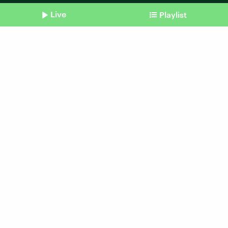
Live
Playlist
Shownotes
Podcast vom 31.07.2020
US-Wahl, Alkoholverbot,
Hongkong
Beitrag aus unserem Archiv vom 31. Juli 2020