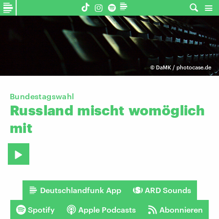
©
DaMK / photocase.de
Bundestagswahl
Russland
mischt
womöglich
mit
Deutschlandfunk App
ARD Sounds
Spotify
Apple Podcasts
Abonnieren