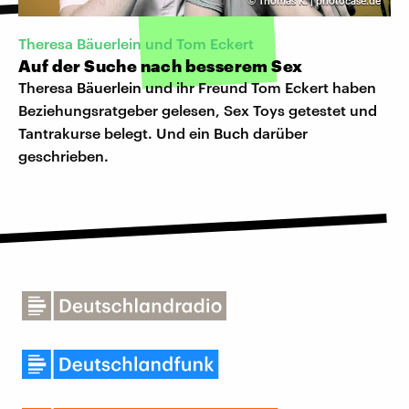
©
Thomas K. | photocase.de
Theresa Bäuerlein und Tom Eckert
Auf der Suche nach besserem Sex
Theresa
Bäuerlein
und ihr Freund Tom Eckert haben
Beziehungsratgeber gelesen, Sex Toys getestet und
Tantrakurse belegt. Und ein
Buch
darüber
geschrieben.