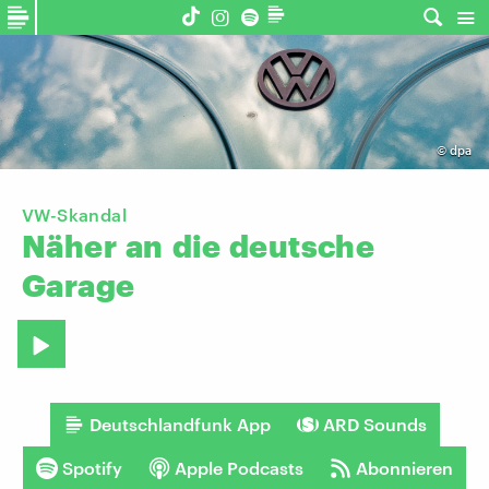
©
dpa
VW-Skandal
Näher
an
die
deutsche
Garage
Deutschlandfunk App
ARD Sounds
Spotify
Apple Podcasts
Abonnieren