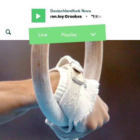
Deutschlandfunk Nova
You'd Kill" von Joy Crookes · "I Know You'd Kill" von Joy Crookes
Live
Playlist