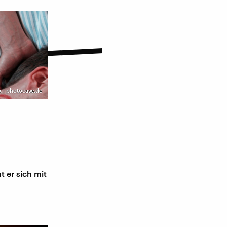
k | photocase.de
t er sich mit