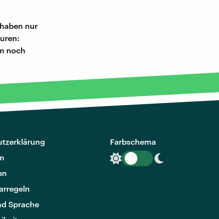
 haben nur
uren:
um noch
tzerklärung
Farbschema
m
en
rregeln
nd Sprache