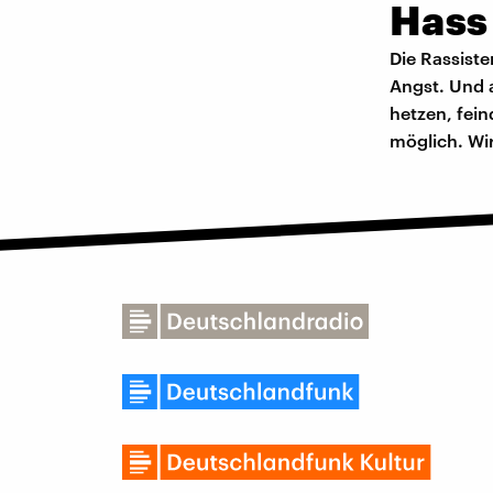
Hass
Die Rassist
Angst. Und 
hetzen, fein
möglich. Wi