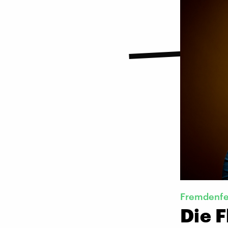
Fremdenfei
Die F