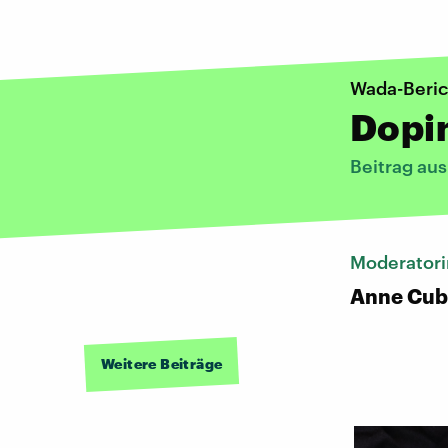
​Wada-Beric
Dopi
Beitrag au
Moderatori
Anne Cub
Weitere Beiträge