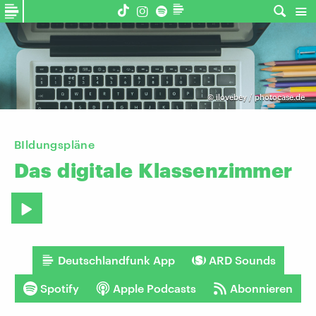
©
ilovebey / photocase.de
BIldungspläne
Das
digitale
Klassenzimmer
Deutschlandfunk App
ARD Sounds
Spotify
Apple Podcasts
Abonnieren