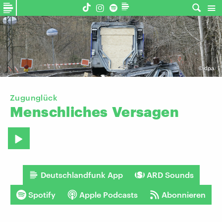
©
dpa
Zugunglück
Menschliches
Versagen
Deutschlandfunk App
ARD Sounds
Spotify
Apple Podcasts
Abonnieren