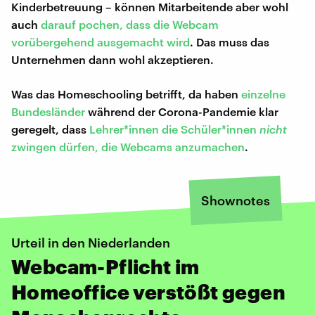
Kinderbetreuung – können Mitarbeitende aber wohl
auch
darauf pochen, dass die Webcam
vorübergehend ausgemacht wird
. Das muss das
Unternehmen dann wohl akzeptieren.
Was das Homeschooling betrifft, da haben
einzelne
Bundesländer
während der Corona-Pandemie klar
geregelt, dass
Lehrer*innen die Schüler*innen
nicht
zwingen dürfen, die Webcams anzumachen
.
Shownotes
Urteil in den Niederlanden
Webcam-Pflicht im
Homeoffice verstößt gegen