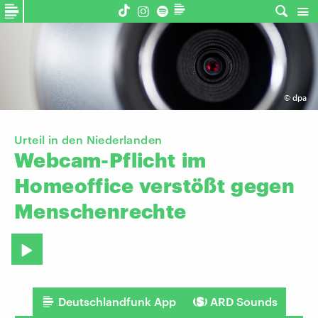
©
dpa
Urteil in den Niederlanden
Webcam-Pflicht
im
Homeoffice
verstößt
gegen
Menschenrechte
Deutschlandfunk App
ARD Sounds