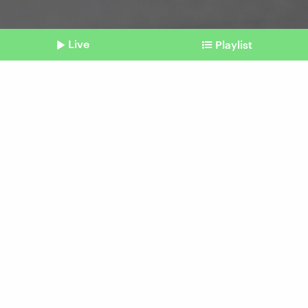
Live
Playlist
©
picture alliance / dpa | Uli Deck
Shownotes
Bundesverwaltungsgericht
Urteil zu Gehwegparkern:
Mehr Rechte für Anwohner
Beitrag aus unserem Archiv vom 07. Juni 2024