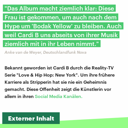
"Das Album macht ziemlich klar: Diese
Frau ist gekommen, um auch nach dem
Hype um 'Bodak Yellow' zu bleiben. Auch
weil Cardi B uns abseits von ihrer Musik
ziemlich mit in ihr Leben nimmt."
Anke van de Weyer, Deutschlandfunk Nova
Bekannt geworden ist Cardi B durch die Reality-TV
Serie "Love & Hip Hop: New York". Um ihre frühere
Karriere als Stripperin hat sie nie ein Geheimnis
gemacht. Diese Offenheit zeigt die Künstlerin vor
allem in ihren
Social Media Kanälen.
Externer Inhalt