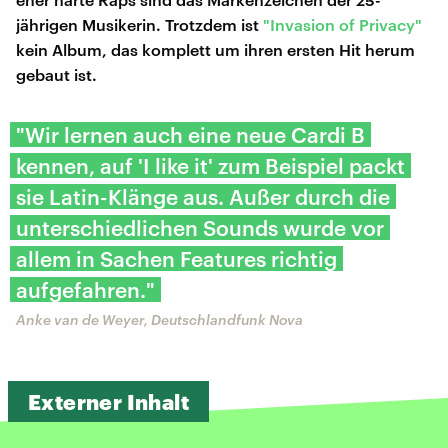
jährigen Musikerin. Trotzdem ist
"Invasion of Privacy"
kein Album, das komplett um ihren ersten Hit herum
gebaut ist.
"Wir lernen auch eine neue Cardi B
kennen, auf 'I like it' zum Beispiel packt
sie Latin-Klänge aus. Außer durch die
unterschiedlichen Sounds wurde vor
allem in Sachen Features richtig
aufgefahren."
Anke van de Weyer, Deutschlandfunk Nova
Externer Inhalt