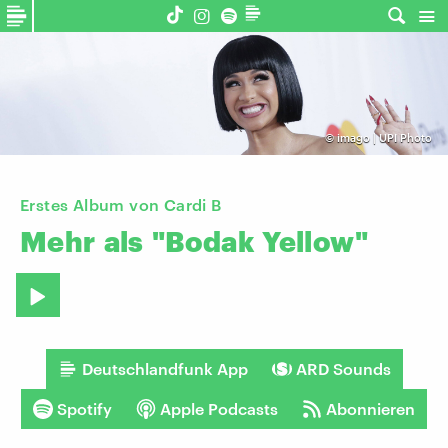
©
imago | UPI Photo
Erstes Album von Cardi B
Mehr
als
"Bodak
Yellow"
Deutschlandfunk App
ARD Sounds
Spotify
Apple Podcasts
Abonnieren