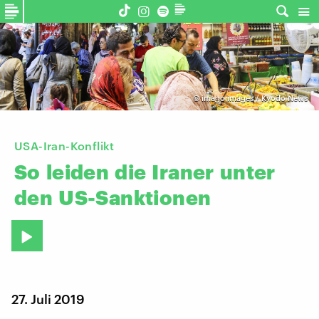
©
imago images / Kyodo News
USA-Iran-Konflikt
So
leiden
die
Iraner
unter
den
US-Sanktionen
27. Juli 2019