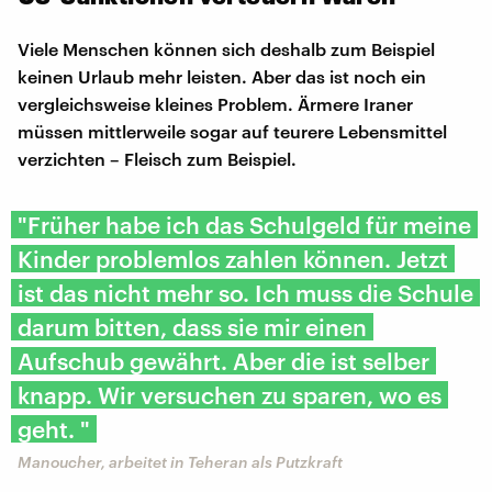
Viele Menschen können sich deshalb zum Beispiel
keinen Urlaub mehr leisten. Aber das ist noch ein
vergleichsweise kleines Problem. Ärmere Iraner
müssen mittlerweile sogar auf teurere Lebensmittel
verzichten – Fleisch zum Beispiel.
"Früher habe ich das Schulgeld für meine
Kinder problemlos zahlen können. Jetzt
ist das nicht mehr so. Ich muss die Schule
darum bitten, dass sie mir einen
Aufschub gewährt. Aber die ist selber
knapp. Wir versuchen zu sparen, wo es
geht. "
Manoucher, arbeitet in Teheran als Putzkraft