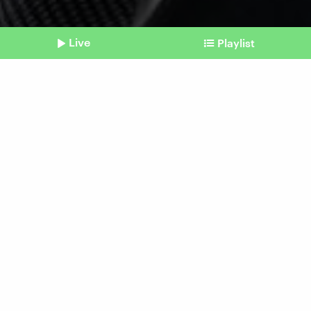
Live
Playlist
©
Imago | Political-Moments
Shownotes
USA vs. EU
Streit um die
Millionenstrafe gegen X
vom 09. Dezember 2025