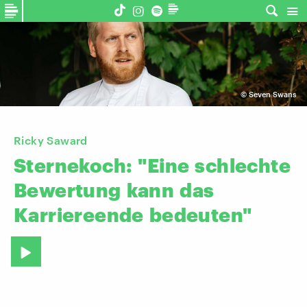
©
Seven Swans
Ricky Saward
Sternekoch:
"Eine
schlechte
Bewertung
kann
das
Karriereende
bedeuten"