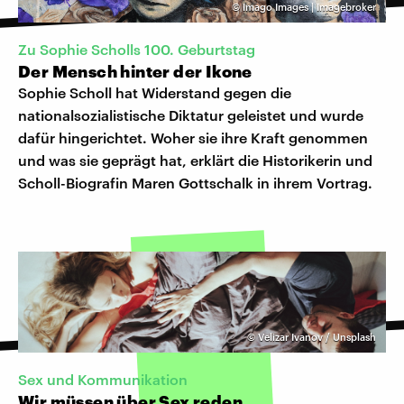
©
Imago Images | Imagebroker
Zu Sophie Scholls 100. Geburtstag
Der Mensch hinter der Ikone
Sophie Scholl hat Widerstand gegen die
nationalsozialistische Diktatur geleistet und wurde
dafür hingerichtet. Woher sie ihre Kraft genommen
und was sie geprägt hat, erklärt die Historikerin und
Scholl-Biografin Maren Gottschalk in ihrem Vortrag.
©
Velizar Ivanov / Unsplash
Sex und Kommunikation
Wir müssen über Sex reden