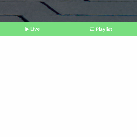
Live
Playlist
©
IMAGO / Michael Gstettenbauer (Symbolbild)
Shownotes
Verbot in Dortmund geplant
Wann, wie und wo ist
Betteln erlaubt?
vom 25. Juni 2026