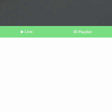
Live
Playlist
©
picture alliance/dpa | Bernd Thissen
Shownotes
Verdacht
Weichmacher in Urinproben
wohl aus Sonnenschutz
Beitrag aus unserem Archiv vom 09. Februar