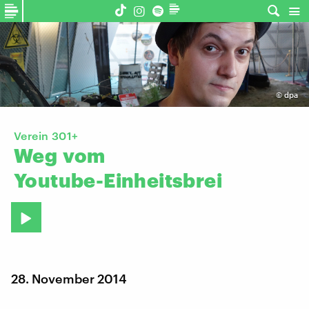
©
dpa
Verein 301+
Weg
vom
Youtube-Einheitsbrei
28. November 2014