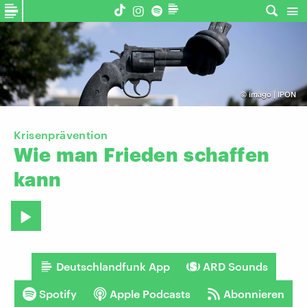
©
imago | IPON
Krisenprävention
Wie
man
Frieden
schaffen
kann
Deutschlandfunk App
ARD Sounds
Spotify
Apple Podcasts
Abonnieren