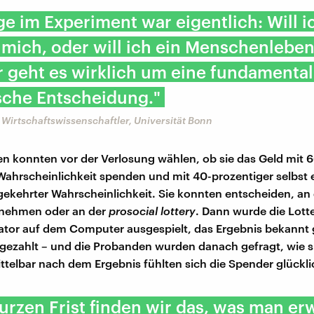
ge im Experiment war eigentlich: Will i
 mich, oder will ich ein Menschenleben
r geht es wirklich um eine fundamental
ische Entscheidung."
 Wirtschaftswissenschaftler, Universität Bonn
n konnten vor der Verlosung wählen, ob sie das Geld mit 
Wahrscheinlichkeit spenden und mit 40-prozentiger selbst 
ekehrter Wahrscheinlichkeit. Sie konnten entscheiden, an
unehmen oder an der
prosocial lottery
. Dann wurde die Lotte
ator auf dem Computer ausgespielt, das Ergebnis bekann
gezahlt – und die Probanden wurden danach gefragt, wie si
ttelbar nach dem Ergebnis fühlten sich die Spender glückli
kurzen Frist finden wir das, was man er