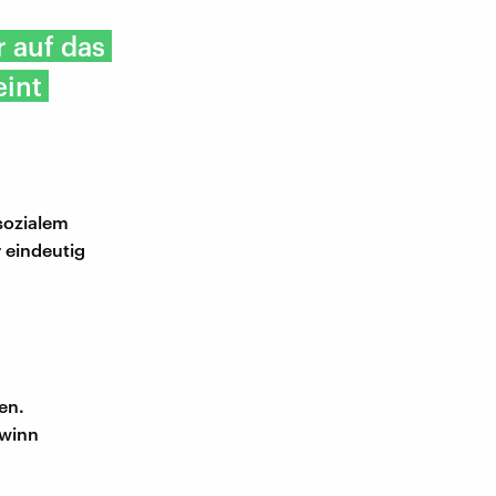
r auf das
eint
sozialem
 eindeutig
en.
ewinn