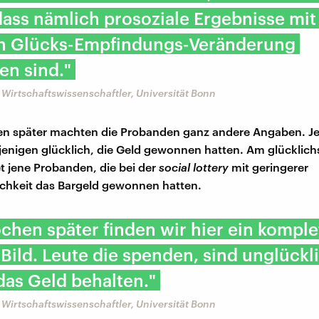
ass nämlich prosoziale Ergebnisse mit
en Glücks-Empfindungs-Veränderung
en sind."
 Wirtschaftswissenschaftler, Universität Bonn
n später machten die Probanden ganz andere Angaben. Jet
ejenigen glücklich, die Geld gewonnen hatten. Am glücklic
 jene Probanden, die bei der
social lottery
mit geringerer
chkeit
das Bargeld gewonnen hatten.
chen später finden wir hier ein komple
Bild. Leute die spenden, sind unglückli
 das Geld behalten."
 Wirtschaftswissenschaftler, Universität Bonn