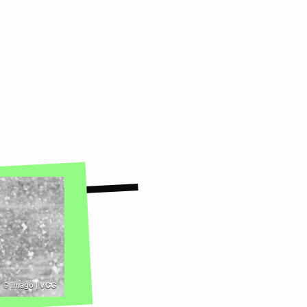
©
imago | VCG