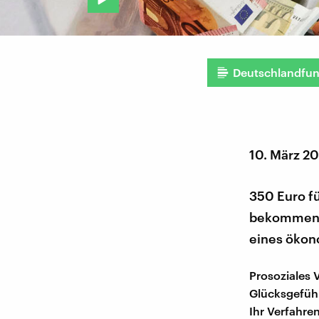
Deutschlandfu
10. März 2
350 Euro f
bekommen? L
eines ökon
Prosoziales V
Glücksgefühl
Ihr Verfahre