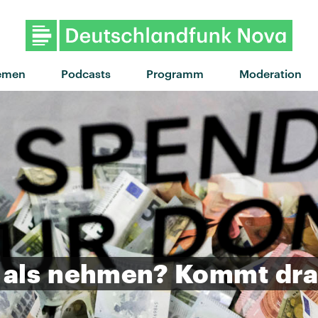
"hate that i made you love me" von Arian
emen
Podcasts
Programm
Moderation
als
nehmen?
Kommt
dra