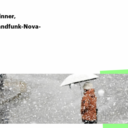
inner,
andfunk-Nova-