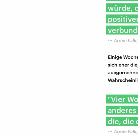
würde, d
positiv
verbund
Armin Falk,
Einige Woche
sich eher di
ausgerechnet
Wahrscheinli
"Vier Wo
anderes 
die, die
Armin Falk,