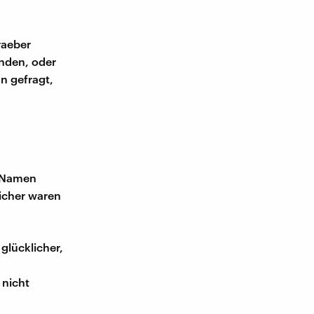
raeber
enden, oder
n gefragt,
n Namen
icher waren
glücklicher,
 nicht