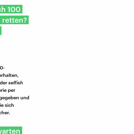
ch 100
 retten?
60-
erhalten,
 der
selfish
rie per
t gegeben und
e sich
cher.
warten