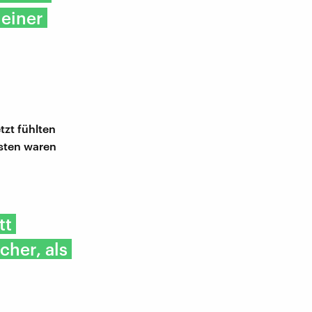
 einer
zt fühlten
hsten waren
tt
cher, als