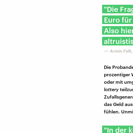
"Die Fra
Euro für
Also hie
altruist
Armin Falk,
Die Probande
prozentiger 
oder mit umg
lottery
teilz
Zufallsgener
das Geld aus
fühlen. Unmi
"In der 