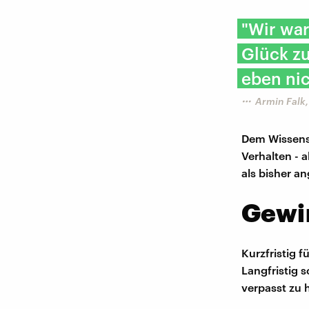
"Wir war
Glück zu
eben nic
Armin Falk,
Dem Wissens
Verhalten -
als bisher 
Gewi
Kurzfristig 
Langfristig 
verpasst zu 