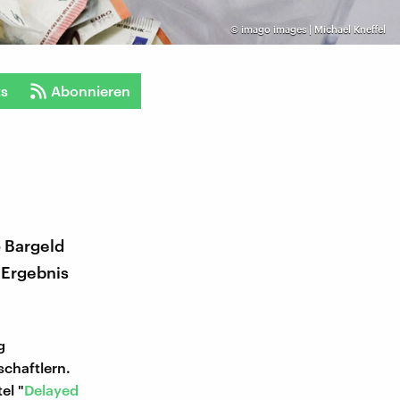
©
imago images | Michael Kneffel
ts
Abonnieren
 Bargeld
 Ergebnis
g
chaftlern.
el "
Delayed