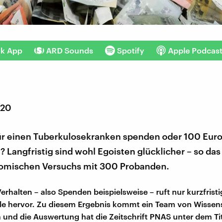
nk App
ARD Sounds
Spotify
Apple Podcas
020
ür einen Tuberkulosekranken spenden oder 100 Euro
angfristig sind wohl Egoisten glücklicher – so das
omischen Versuchs mit 300 Probanden.
erhalten – also Spenden beispielsweise – ruft nur kurzfristi
e hervor. Zu diesem Ergebnis kommt ein Team von Wissens
n und die Auswertung hat die Zeitschrift PNAS unter dem Tit