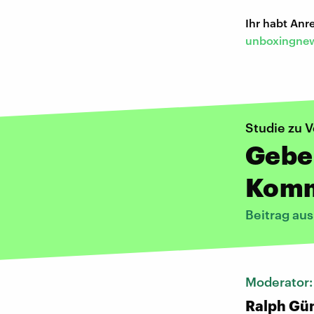
Ihr habt An
unboxingnew
Studie zu 
Geben
Komm
Beitrag au
Moderator
Ralph Gü