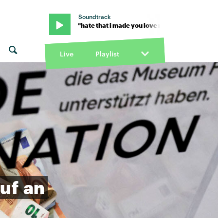
Soundtrack
a Grande · "hate that i made you love me" von Ariana Grande · "hate
Live
Playlist
uf
an