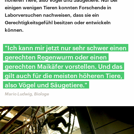
einigen wenigen Tieren konnten Forschende in
Laborversuchen nachweisen, dass sie ein
Gerechtigkeitsgefühl besitzen oder entwickeln
können.
"Ich kann mir jetzt nur sehr schwer einen
gerechten Regenwurm oder einen
gerechten Maikäfer vorstellen. Und das
gilt auch für die meisten höheren Tiere,
also Vögel und Säugetiere."
Mario Ludwig, Biologe