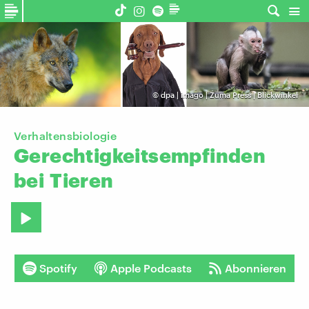
©
dpa | imago | Zuma Press | Blickwinkel
Verhaltensbiologie
Gerechtigkeitsempfinden
bei
Tieren
Spotify
Apple Podcasts
Abonnieren