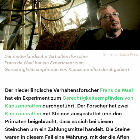
©
imago | Zuma Press
Der niederländische Verhaltensforscher
Frans de Waal hat ein Experiment zum
Gerechtigkeitsempfinden von Kapuzineraffen durchgeführt.
Der niederländische Verhaltensforscher
Frans de Waal
hat ein Experiment zum
Gerechtigkeitsempfinden von
Kapuzineraffen
durchgeführt. Der Forscher hat zwei
Kapuzineraffen
mit Steinen ausgestattet und den
Primaten beigebracht, dass es sich bei diesen
Steinchen um ein Zahlungsmittel handelt. Die Steine
waren in diesem Fall eine Währung, mit der die Affen