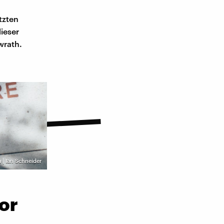
tzten
ieser
wrath.
| Ian Schneider
vor