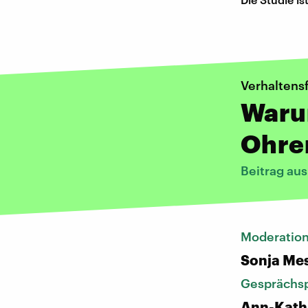
Verhaltens
Waru
Ohre
Beitrag au
Moderatio
Sonja Me
Gesprächsp
Ann-Kath