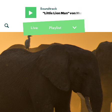
Soundtrack
ord & Sons · "Little Lion Man" von Mumford & Sons · "Little Lion 
Live
Playlist