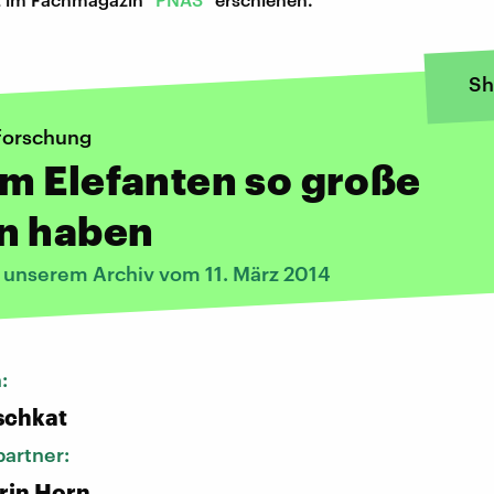
Sh
forschung
m Elefanten so große
n haben
s unserem Archiv vom 11. März 2014
n:
schkat
artner:
rin Horn,