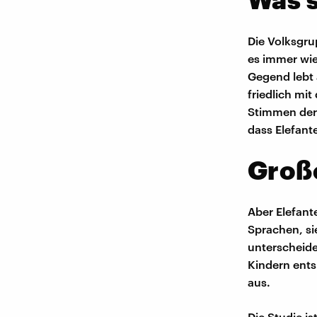
Die Volksgru
es immer wie
Gegend lebt
friedlich mi
Stimmen der 
dass Elefant
Große
Aber Elefant
Sprachen, si
unterscheide
Kindern ents
aus.
Die Studie i