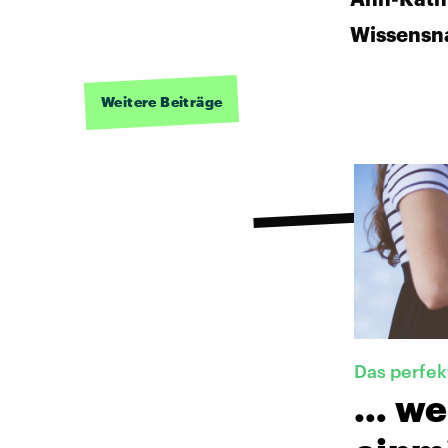
Wissensn
Weitere Beiträge
Das perfek
… we