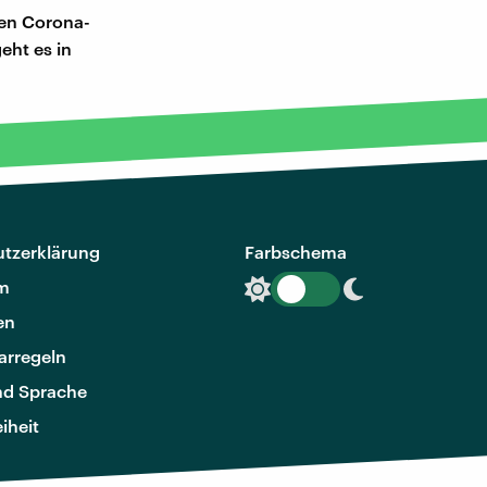
en Corona-
eht es in
tzerklärung
Farbschema
m
en
rregeln
nd Sprache
eiheit