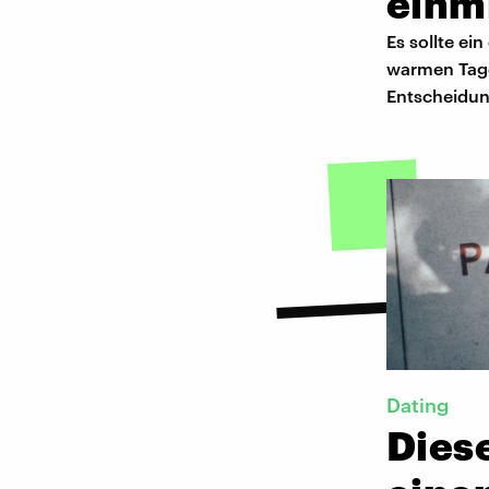
einm
Es sollte ei
warmen Tage
Entscheidun
Dating
Diese