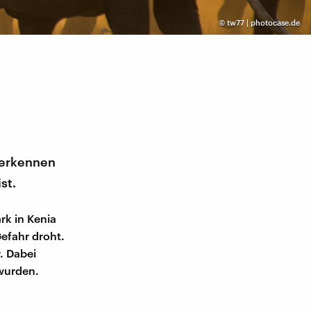
©
tw77 | photocase.de
 erkennen
st.
rk in Kenia
efahr droht.
. Dabei
 wurden.