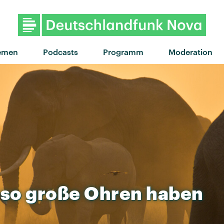
"Little Lion Man" von Mumf
emen
Podcasts
Programm
Moderation
so
große
Ohren
haben