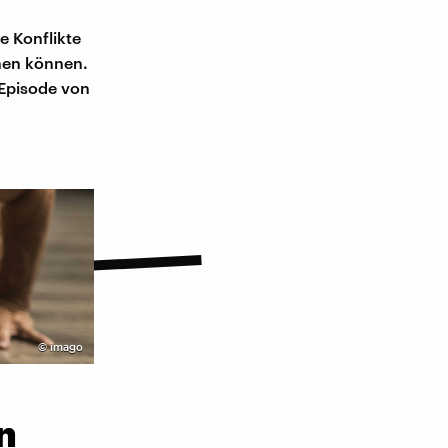
e Konflikte
ehen können.
 Episode von
©
imago
n