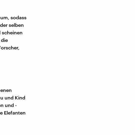
raum, sodass
der selben
 scheinen
 die
Forscher,
denen
au und Kind
en und -
e Elefanten