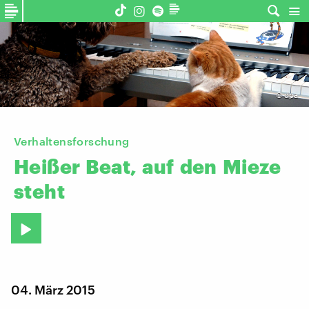
©
dpa
Verhaltensforschung
Heißer
Beat,
auf
den
Mieze
steht
04. März 2015