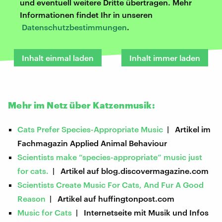
und eventuell weitere Dritte übertragen. Mehr
Informationen findet Ihr in unseren
Datenschutzbestimmungen
.
Inhalt einmal laden
Inhalt immer laden
Mehr im Netz über Katzenmusik:
Cats Prefer Species-Appropriate Music
| Artikel im
Fachmagazin Applied Animal Behaviour
Scientists make “species-appropriate” music just
for cats.
| Artikel auf blog.discovermagazine.com
Scientists Create Music For Cats, And Fur A Good
Reason
| Artikel auf huffingtonpost.com
Music for Cats
| Internetseite mit Musik und Infos