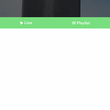
Live
Playlist
©
picture alliance / ZB | Jens Kalaene
Shownotes
Verkehrspolitik
FDP fordert Gratis-Parken in
der Innenstadt
Beitrag aus unserem Archiv vom 13. August
2024