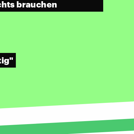
chts brauchen
tig"