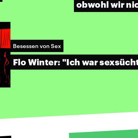
obwohl wir ni
Besessen von Sex
Flo Winter: "Ich war sexsüch