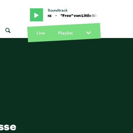
Soundtrack
ree" von Little Simz · "Free" von Little Simz
Live
Playlist
sse