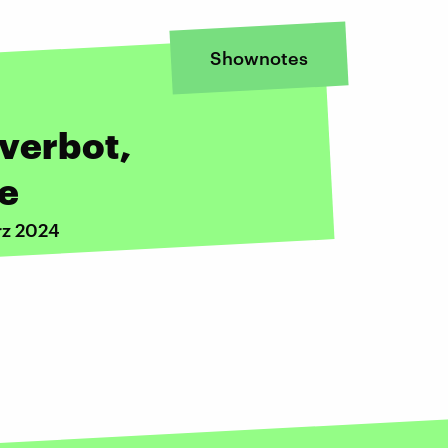
Shownotes
verbot,
se
rz 2024