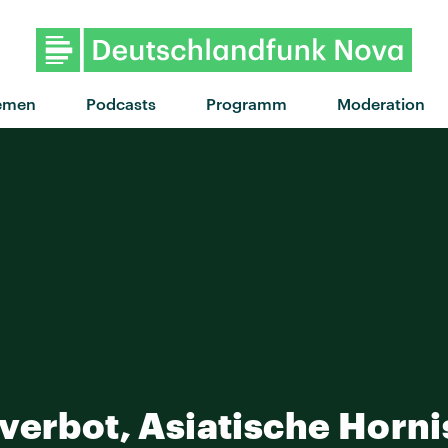
"Free" von Little Simz · "F
emen
Podcasts
Programm
Moderation
verbot, Asiatische Horni