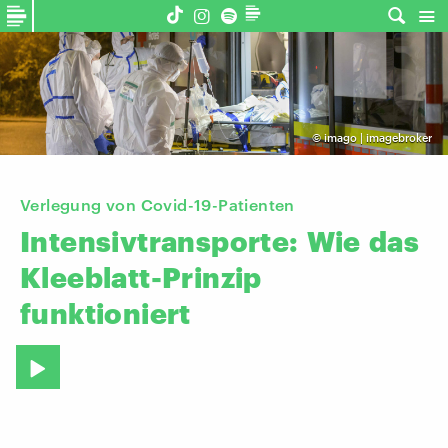
©
imago | imagebroker
Verlegung von Covid-19-Patienten
Intensivtransporte:
Wie
das
Kleeblatt-Prinzip
funktioniert