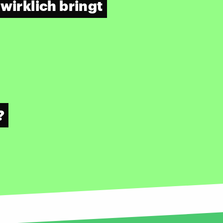
wirklich bringt
?