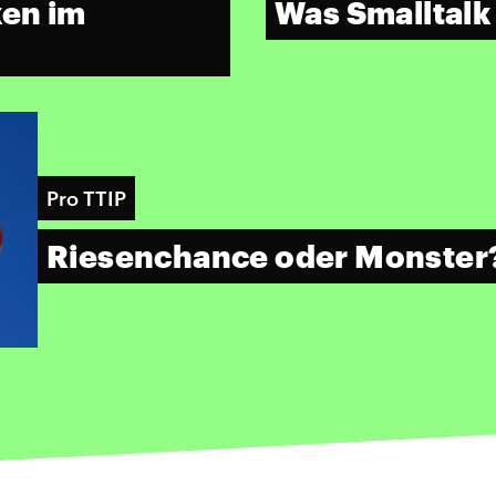
ken im
Was Smalltalk 
Pro TTIP
Riesenchance oder Monster