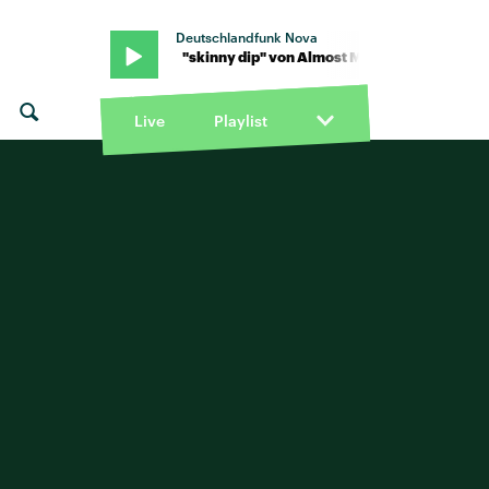
Deutschlandfunk Nova
 Almost Monday · "skinny dip" von Almost Monday · "skinny dip" v
Live
Playlist