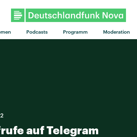
"skinny dip" von
emen
Podcasts
Programm
Moderation
22
rufe auf Telegram