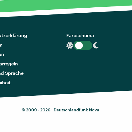
tzerklärung
Farbschema
m
en
rregeln
nd Sprache
eiheit
© 2009 - 2026 ·
Deutschlandfunk Nova