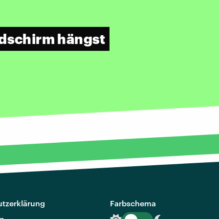
ldschirm hängst
tzerklärung
Farbschema
m