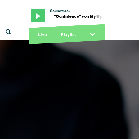
Soundtrack
y Clementine · "Confidence" von My Ugly Clementine · "Confidenc
Live
Playlist