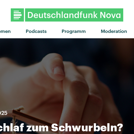
"Confidence" von My Ugl
emen
Podcasts
Programm
Moderation
025
Schlaf zum Schwurbeln?