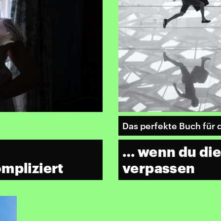
Das perfekte Buch für
… wenn du die
mpliziert
verpassen