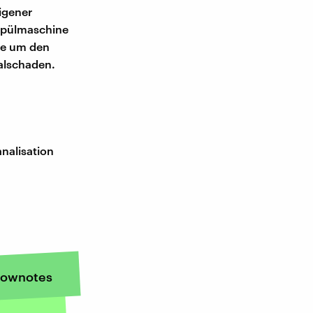
eigener
 Spülmaschine
nde um den
alschaden.
nalisation
ownotes