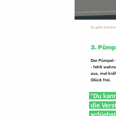
Es gibt Schöne
3. Pümp
Der Pümpel 
- fehlt wahr
aus, mal krä
Glück frei.
"Du kann
die Vers
schiebst