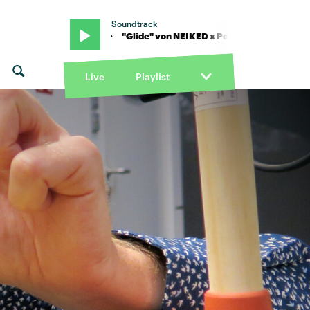
Soundtrack
. The Man · "Glide" von NEIKED x Portugal. The Man · "Glide" von 
Live
Playlist