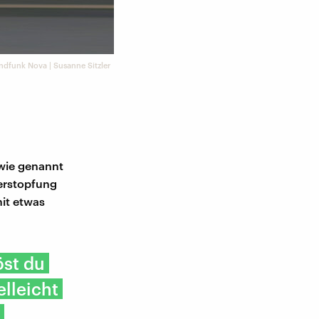
ndfunk Nova | Susanne Sitzler
wie genannt
Verstopfung
mit etwas
öst du
elleicht