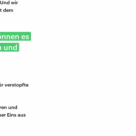
 Und wir
tt dem
önnen es
n und
r verstopfte
aren und
er Eins aus