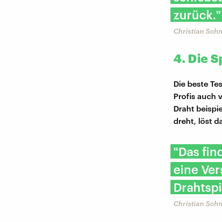
zurück."
Christian Schm
4. Die S
Die beste Tes
Profis auch 
Draht beispi
dreht, löst d
"Das fin
eine Ver
Drahtspi
Christian Schm