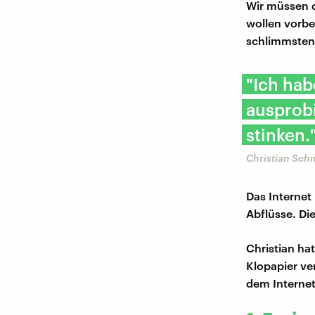
Wir müssen d
wollen vorbe
schlimmsten
"Ich hab
ausprobi
stinken.
Christian Schm
Das Internet
Abflüsse. Di
Christian ha
Klopapier ve
dem Internet