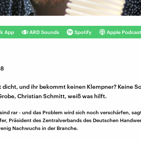
nk App
ARD Sounds
Spotify
Apple Podcas
18
st dicht, und ihr bekommt keinen Klempner? Keine So
robe, Christian Schmitt, weiß was hilft.
ind rar - und das Problem wird sich noch verschärfen, sagt
ifer, Präsident des Zentralverbands des Deutschen Handwer
wenig Nachwuchs in der Branche.