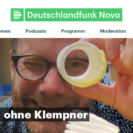
"Glide" von NEIKED x Portugal
emen
Podcasts
Programm
Moderation
n
ohne
Klempner