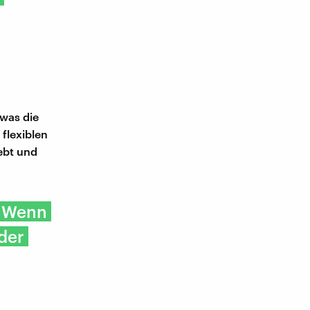
 was die
flexiblen
ebt und
: Wenn
 der