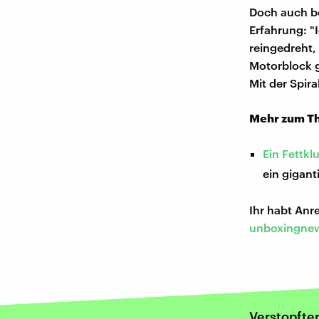
Doch auch be
Erfahrung: "
reingedreht,
Motorblock g
Mit der Spira
Mehr zum T
Ein Fettk
ein gigant
Ihr habt An
unboxingnew
Verstopfter