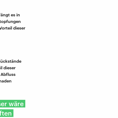
ängt es in
stopfungen
Vorteil dieser
Rückstände
l dieser
 Abfluss
chaden
ser wäre
ften