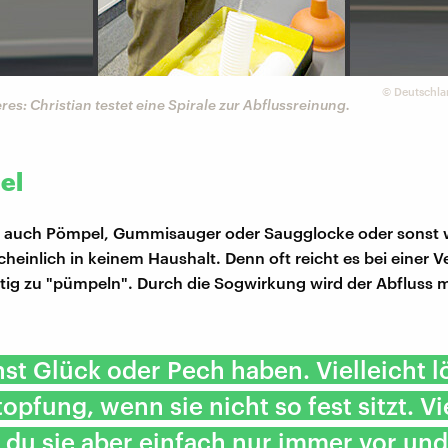
©
Deutschla
res: Christian testet eine Spirale zur Abflussreinung.
el
- auch Pömpel, Gummisauger oder Saugglocke oder sonst 
scheinlich in keinem Haushalt. Denn oft reicht es bei einer 
ftig zu "pümpeln". Durch die Sogwirkung wird der Abfluss 
st Glück oder Pech haben. Vielleicht l
topfung, wenn sie nicht so fest sitzt. Vi
 du sie aber einfach nur immer vor und