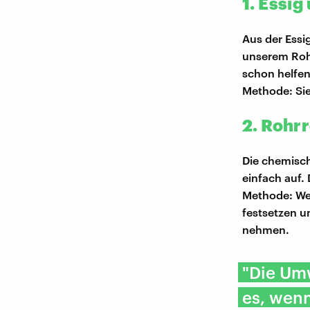
1. Essi
Aus der Essi
unserem Rohr
schon helfen"
Methode: Sie
2. Rohr
Die chemisch
einfach auf. 
Methode: Wen
festsetzen u
nehmen.
"Die Umw
es, wen