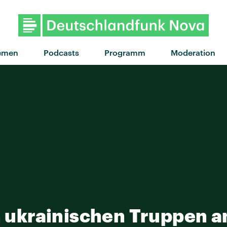
"Mein Babe" von Baumgart · 
emen
Podcasts
Programm
Moderation
en ukrainischen Truppen 