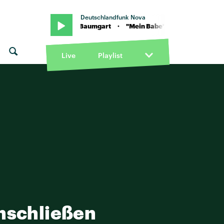
Deutschlandfunk Nova
"Mein Babe" von Baumgart · "Mein Babe" von Baumgart
Live
Playlist
anschließen