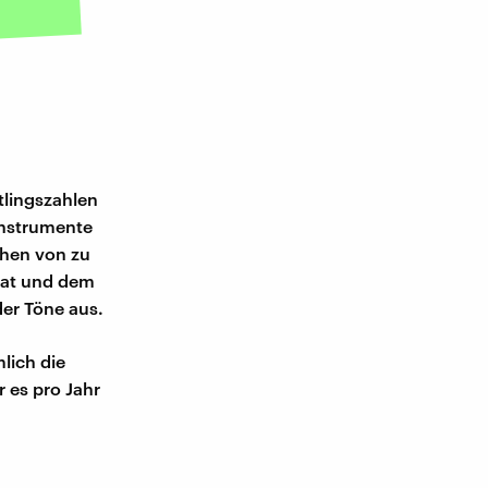
tlingszahlen
Instrumente
chen von zu
mat und dem
der Töne aus.
lich die
 es pro Jahr