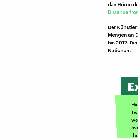
das Hören de
Distance fr
Der Künstler
Mengen an Da
bis 2012. Di
Nationen.
E
Hi
Tw
we
ev
Ih