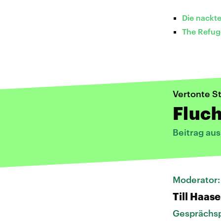
Die nackt
The Refug
Vertonte St
Fluch
Beitrag aus
Moderator
Till Haase
Gesprächsp