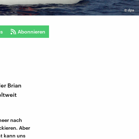
©
dpa
ts
Abonnieren
er Brian
eltweit
meer nach
ckieren. Aber
ht kann uns