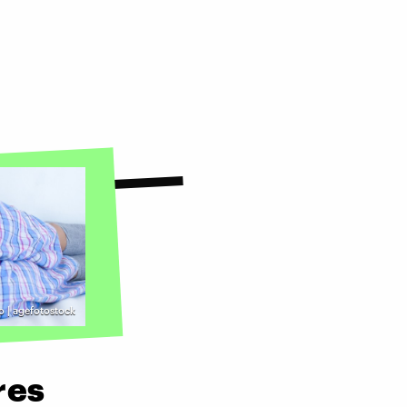
 | agefotostock
res