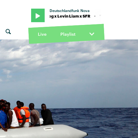
Deutschlandfunk Nova
. KitschKrieg x Levin Liam x SFR · "Für dich da" von Trettmann feat. 
Live
Playlist