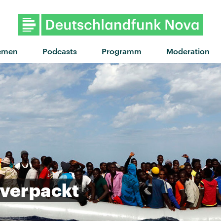
"Für dich da" von Trettmann feat
emen
Podcasts
Programm
Moderation
verpackt