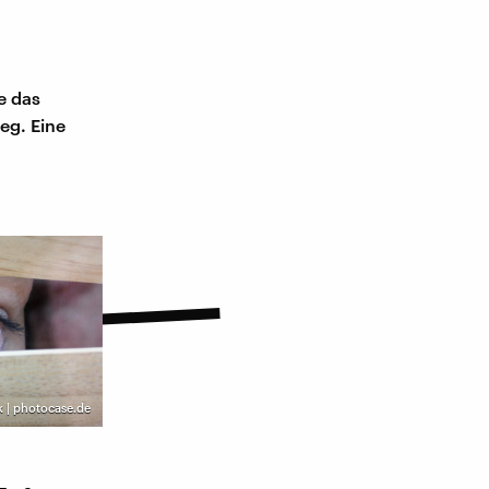
e das
eg. Eine
k | photocase.de