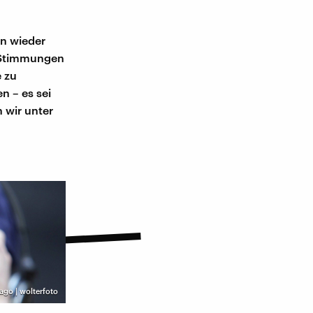
nn wieder
n Stimmungen
 zu
n – es sei
 wir unter
ago | wolterfoto