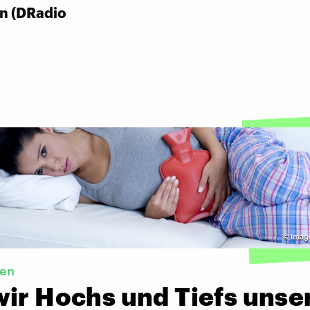
n (DRadio
©
Imago
sen
wir Hochs und Tiefs unse