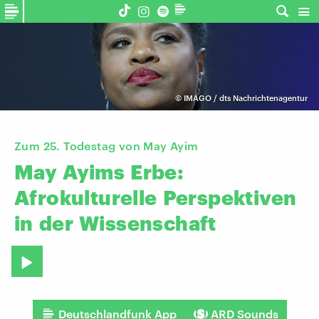
©
IMAGO / dts Nachrichtenagentur
Zum 25. Todestag von May Ayim
May
Ayims
Erbe:
Afrokulturelle
Perspektiven
in
der
Wissenschaft
Deutschlandfunk App
ARD Sounds